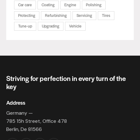
Car care
Coating
Engine
Polishing
Protecting
Refurbishing
Servicing
Tires
Tune-up
Upgrading
Vehicle
Striving for perfection in every turn of the
key
Address
Germany —
785 15h Street, Office 478
Berlin, De 81566